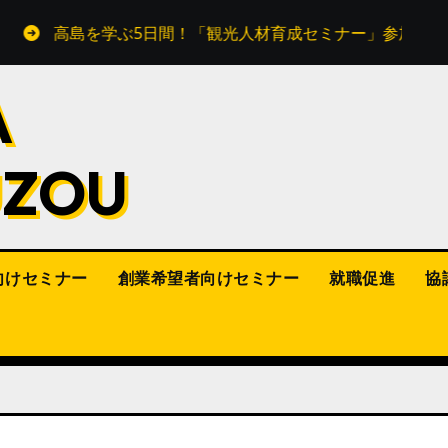
高島を学ぶ5日間！「観光人材育成セミナー」参加者募集
A
UZOU
向けセミナー
創業希望者向けセミナー
就職促進
協