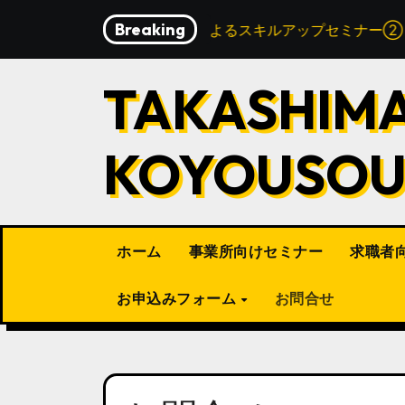
内
Breaking
アー
リスキリングによるスキルアップセミナー②
容
を
ス
TAKASHIM
キ
ッ
プ
KOYOUSO
ホーム
事業所向けセミナー
求職者
お申込みフォーム
お問合せ