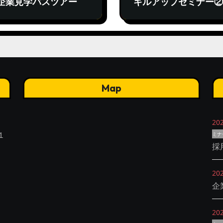
企業見学バスツアー
キルアップセミナー②
Map
20
１
ミナ
採
20
企
20