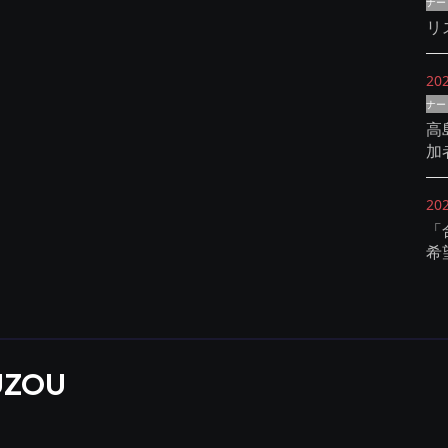
ナー
リ
20
ナー
高
加
20
「
希
UZOU