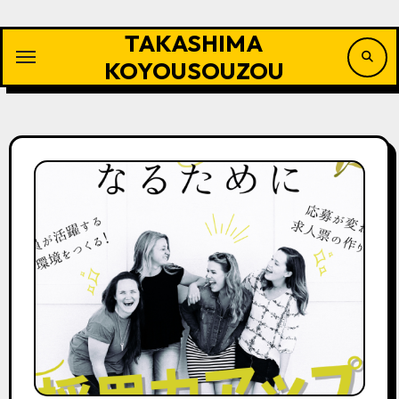
内
容
TAKASHIMA
を
ス
KOYOUSOUZOU
キ
ッ
プ