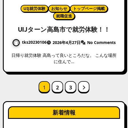
UIJ就労体験
お知らせ
トップページ掲載
就職促進
UIJターン高島市で就労体験！！
tks20230106
2026年4月27日
No Comments
日帰り就労体験 高島って良いところだな。 こんな場所
に住んで…
投
1
2
3
稿
の
ペ
新着情報
ー
ジ
送