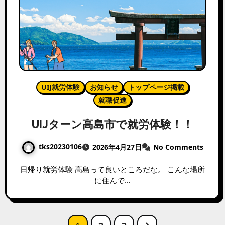
UIJ就労体験
お知らせ
トップページ掲載
就職促進
UIJターン高島市で就労体験！！
tks20230106
2026年4月27日
No Comments
日帰り就労体験 高島って良いところだな。 こんな場所
に住んで…
投