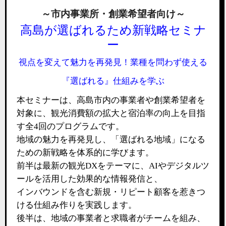
～市内事業所・創業希望者向け～
高島が選ばれるため
新戦略セミナ
ー
視点を変えて魅力を再発見！業種を問わず使える
『選ばれる』仕組みを学ぶ
本セミナーは、高島市内の事業者や創業希望者を
対象に、観光消費額の拡大と宿泊率の向上を目指
す全
4
回のプログラムです。
地域の魅力を再発見し、「選ばれる地域」になる
ための新戦略を体系的に学びます。
前半は最新の観光
DX
をテーマに、
AI
やデジタルツ
ールを活用した効果的な情報発信と、
インバウンドを含む
新規・
リピート顧客を惹きつ
ける仕組み作りを実践します。
後半は、地域の事業者と求職者がチームを組み、