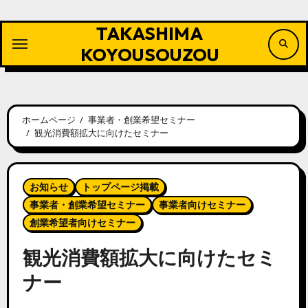
内
容
TAKASHIMA
を
ス
KOYOUSOUZOU
キ
ッ
プ
ホームページ
事業者・創業希望セミナー
観光消費額拡大に向けたセミナー
お知らせ
トップページ掲載
事業者・創業希望セミナー
事業者向けセミナー
創業希望者向けセミナー
観光消費額拡大に向けたセミ
ナー