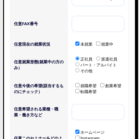
任意
FAX番号
任意
現在の就業状況
未就業
就業中
正社員
派遣社員
任意
就業形態(就業中の方の
パート・アルバイト
み）
その他
任意
今後の希望(該当するも
就職希望
創業希望
のにチェック）
転職希望
任意
希望される業種・職
業・働き方など
ホームページ
任意
このセミナーをどのよ
Instagram