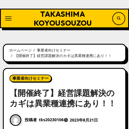
内
容
TAKASHIMA
を
ス
KOYOUSOUZOU
キ
ッ
プ
ホームページ
事業者向けセミナー
【開催終了】経営課題解決のカギは異業種連携にあり！！
事業者向けセミナー
【開催終了】経営課題解決の
カギは異業種連携にあり！！
投稿者
tks20230106
2023年8月21日