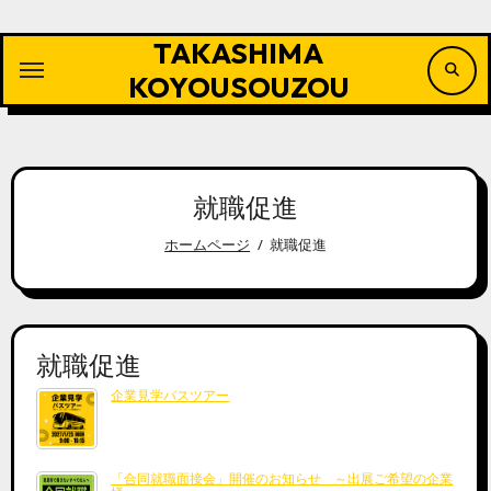
内
容
TAKASHIMA
を
ス
KOYOUSOUZOU
キ
ッ
プ
就職促進
ホームページ
就職促進
就職促進
企業見学バスツアー
「合同就職面接会」開催のお知らせ ～出展ご希望の企業