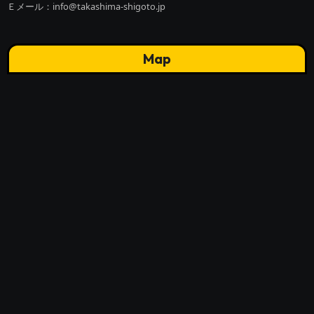
Ｅメール：info@takashima-shigoto.jp
Map