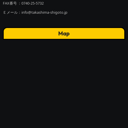
FAX番号 ：0740-25-5732
Ｅメール：info@takashima-shigoto.jp
Map