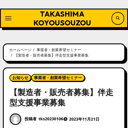
内
容
TAKASHIMA
を
ス
KOYOUSOUZOU
キ
ッ
プ
ホームページ
事業者・創業希望セミナー
【製造者・販売者募集】伴走型支援事業募集
お知らせ
事業者・創業希望セミナー
【製造者・販売者募集】伴走
型支援事業募集
投稿者
tks20230106
2023年11月21日